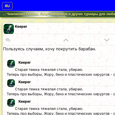
RU
..: Чемпионат России, Лига Чемпионов и другие турниры для люби
Keeper
Пользуясь случаем, хочу покрутить барабан.
Keeper
Старая темка тяжелая стала, убираю.
Теперь про выборы, Жору, бенз и пластических хирургов - 
Keeper
Старая темка тяжелая стала, убираю.
Теперь про выборы, Жору, бенз и пластических хирургов - 
Keeper
Старая темка тяжелая стала, убираю.
Теперь про выборы, Жору, бенз и пластических хирургов - 