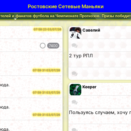
Ростовские Сетевые Маньяки
телей и фанатов футбола на Чемпионате Прогнозов. Призы победите
07:58:23 03/07/26
Савелий
7400
2 тур РПЛ
07:59:31 03/07/26
сюда.
Keeper
07:59:31 03/07/26
сюда.
Пользуясь случаем, хочу 
07:59:31 03/07/26
сюда.