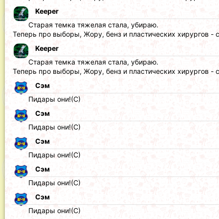
Keeper
Старая темка тяжелая стала, убираю.
Теперь про выборы, Жору, бенз и пластических хирургов - 
Keeper
Старая темка тяжелая стала, убираю.
Теперь про выборы, Жору, бенз и пластических хирургов - 
Сэм
Пидары они!(С)
Сэм
Пидары они!(С)
Сэм
Пидары они!(С)
Сэм
Пидары они!(С)
Сэм
Пидары они!(С)