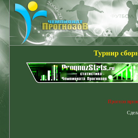
Турнир сборн
Прогноз прини
Сдел